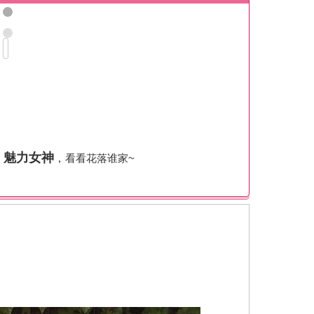
，魅力女神
，
看看花落谁家~