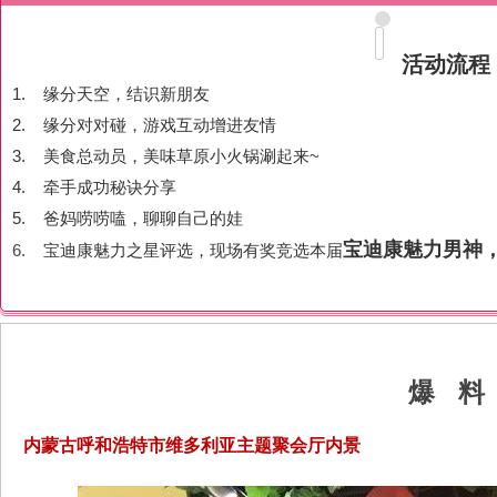
活动流程
1.
缘分天空，结识新朋友
2.
缘分对对碰，游戏互动增进友情
3.
美食总动员，美味草原小火锅涮起来~
4. 牵手成功秘诀分享
5.
爸妈唠唠嗑，聊聊自己的娃
宝迪康魅力男神
6.
宝迪康魅力之星评选，现场有奖竞选本届
爆 料
内蒙古呼和浩特市维多利亚主题聚会厅内景