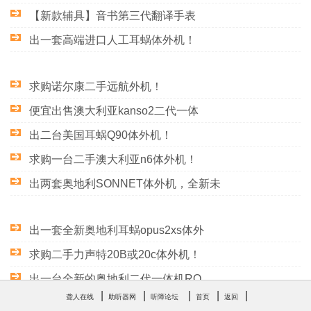
【新款辅具】音书第三代翻译手表
出一套高端进口人工耳蜗体外机！
求购诺尔康二手远航外机！
便宜出售澳大利亚kanso2二代一体
出二台美国耳蜗Q90体外机！
求购一台二手澳大利亚n6体外机！
出两套奥地利SONNET体外机，全新未
出一套全新奥地利耳蜗opus2xs体外
求购二手力声特20B或20c体外机！
出一台全新的奥地利二代一体机RO
|
|
|
|
|
聋人在线
助听器网
听障论坛
首页
返回
求购奥地利耳蜗二手外机一台