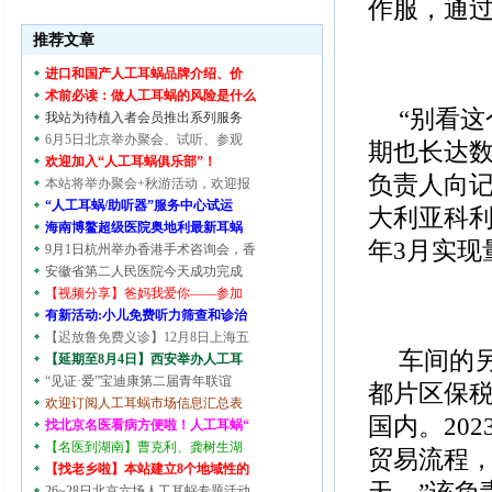
作服，通
推荐文章
进口和国产人工耳蜗品牌介绍、价
术前必读：做人工耳蜗的风险是什么
“别看
我站为待植入者会员推出系列服务
6月5日北京举办聚会、试听、参观
期也长达数
欢迎加入“人工耳蜗俱乐部”！
负责人向
本站将举办聚会+秋游活动，欢迎报
“人工耳蜗/助听器”服务中心试运
大利亚科利
海南博鳌超级医院奥地利最新耳蜗
年3月实现
9月1日杭州举办香港手术咨询会，香
安徽省第二人民医院今天成功完成
【视频分享】爸妈我爱你——参加
有新活动:小儿免费听力筛查和诊治
【迟放鲁免费义诊】12月8日上海五
车间的
【延期至8月4日】西安举办人工耳
“见证·爱”宝迪康第二届青年联谊
都片区保税
欢迎订阅人工耳蜗市场信息汇总表
国内。20
找北京名医看病方便啦！人工耳蜗“
【名医到湖南】曹克利、龚树生湖
贸易流程，
【找老乡啦】本站建立8个地域性的
天。”该负
26~28日北京六场人工耳蜗专题活动