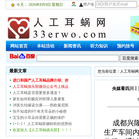
用户名
今天：
2026年8月9日 星期日
网站首页
本站活动
新闻资讯
听力知识
预约挂号
聋儿之家
加入我们
联系厂商
最新文章
您当前位置：
人工耳蜗网
进口和国产人工耳蜗品牌介绍、价
人工耳蜗俱乐部微信公众号上线运
央媒看四川丨
人工耳蜗是否需要更多通道？
家长如何积极应对听障儿童康复
洋医生结缘诺尔康——凯欧索尼医
你不知道的9个有关耳朵的小秘密
宝宝的小耳朵你需要正确的保护
成都兴
1+1>2！ 人工耳蜗双侧聆听的优势你
欢迎加入【人工耳蜗俱乐部】！！！
生产车间