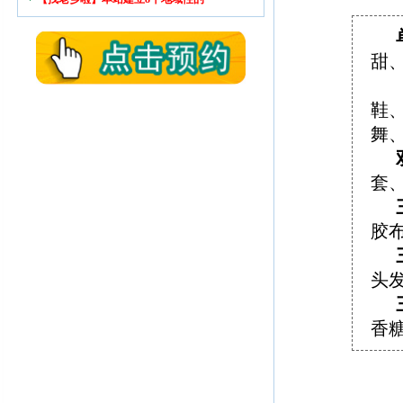
甜
鞋
舞
套
胶
头
香