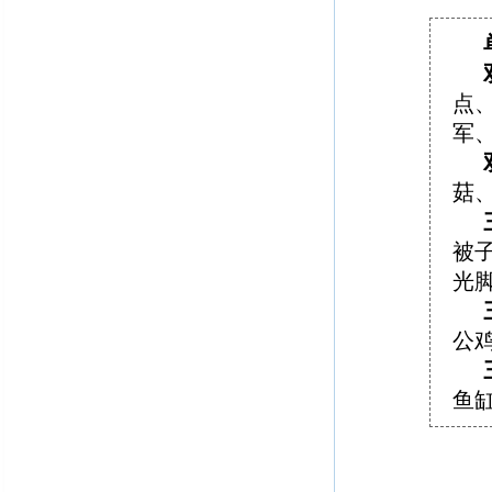
点
军
菇
被
光
公
鱼