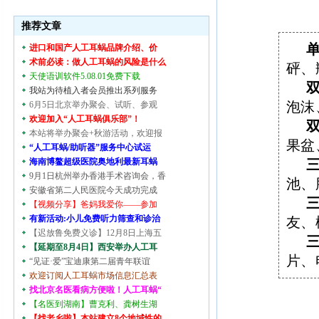
推荐文章
进口和国产人工耳蜗品牌介绍、价
术前必读：做人工耳蜗的风险是什么
砰、
天使语训软件5.08.01免费下载
我站为待植入者会员推出系列服务
泡沫
6月5日北京举办聚会、试听、参观
欢迎加入“人工耳蜗俱乐部”！
本站将举办聚会+秋游活动，欢迎报
果盆
“人工耳蜗/助听器”服务中心试运
海南博鳌超级医院奥地利最新耳蜗
9月1日杭州举办香港手术咨询会，香
池、
安徽省第二人民医院今天成功完成
【视频分享】爸妈我爱你——参加
有新活动:小儿免费听力筛查和诊治
友、
【迟放鲁免费义诊】12月8日上海五
【延期至8月4日】西安举办人工耳
片、
“见证·爱”宝迪康第二届青年联谊
欢迎订阅人工耳蜗市场信息汇总表
找北京名医看病方便啦！人工耳蜗“
【名医到湖南】曹克利、龚树生湖
【找老乡啦】本站建立8个地域性的