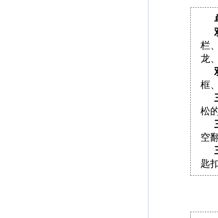
栏
龙
框
松
空
匙