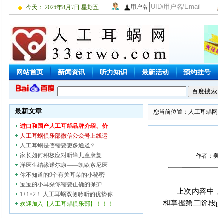
用户名
今天：
2026年8月7日 星期五
网站首页
新闻资讯
听力知识
最新活动
预约挂号
聋儿之家
网上咨询
听障商城
加入我们
联系厂商
最新文章
您当前位置：
人工耳蜗网
进口和国产人工耳蜗品牌介绍、价
人工耳蜗俱乐部微信公众号上线运
人工耳蜗是否需要更多通道？
家长如何积极应对听障儿童康复
作者：美
洋医生结缘诺尔康——凯欧索尼医
你不知道的9个有关耳朵的小秘密
宝宝的小耳朵你需要正确的保护
上次内容中
1+1>2！ 人工耳蜗双侧聆听的优势你
和掌握第二阶段p
欢迎加入【人工耳蜗俱乐部】！！！