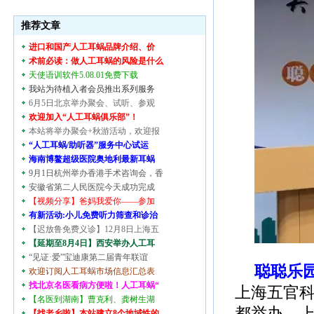
推荐文章
进口和国产人工耳蜗品牌介绍、价
术前必读：做人工耳蜗的风险是什么
天使语训软件5.08.01免费下载
我站为待植入者会员推出系列服务
6月5日北京举办聚会、试听、参观
欢迎加入“人工耳蜗俱乐部”！
本站将举办聚会+秋游活动，欢迎报
“人工耳蜗/助听器”服务中心试运
海南博鳌超级医院奥地利最新耳蜗
9月1日杭州举办香港手术咨询会，香
安徽省第二人民医院今天成功完成
【视频分享】爸妈我爱你——参加
有新活动:小儿免费听力筛查和诊治
【迟放鲁免费义诊】12月8日上海五
【延期至8月4日】西安举办人工耳
“见证·爱”宝迪康第二届青年联谊
聪聪乐
欢迎订阅人工耳蜗市场信息汇总表
找北京名医看病方便啦！人工耳蜗“
上海五官
【名医到湖南】曹克利、龚树生湖
都举办，
【找老乡啦】本站建立8个地域性的