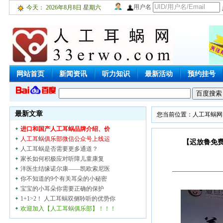
用户名
今天：
2026年8月8日 星期六
网站首页
新闻资讯
听力知识
最新活动
预约挂号
聋儿之家
网上咨询
听障商城
加入我们
联系厂商
最新文章
您当前位置：
人工耳蜗网
进口和国产人工耳蜗品牌介绍、价
人工耳蜗俱乐部微信公众号上线运
【迟放鲁免费
人工耳蜗是否需要更多通道？
家长如何积极应对听障儿童康复
洋医生结缘诺尔康——凯欧索尼医
你不知道的9个有关耳朵的小秘密
宝宝的小耳朵你需要正确的保护
1+1>2！ 人工耳蜗双侧聆听的优势你
欢迎加入【人工耳蜗俱乐部】！！！