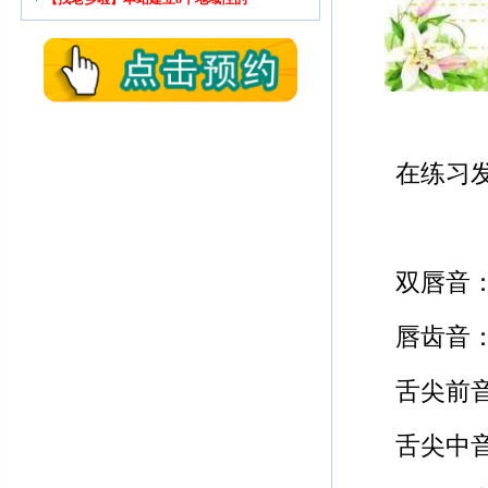
在练习
双唇音：
唇齿音：
舌尖前音
舌尖中音