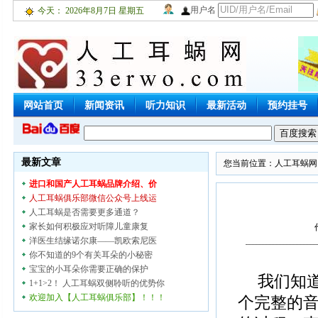
用户名
今天：
2026年8月7日 星期五
网站首页
新闻资讯
听力知识
最新活动
预约挂号
聋儿之家
网上咨询
听障商城
加入我们
联系厂商
最新文章
您当前位置：
人工耳蜗网
进口和国产人工耳蜗品牌介绍、价
人工耳蜗俱乐部微信公众号上线运
人工耳蜗是否需要更多通道？
家长如何积极应对听障儿童康复
洋医生结缘诺尔康——凯欧索尼医
你不知道的9个有关耳朵的小秘密
宝宝的小耳朵你需要正确的保护
我们知
1+1>2！ 人工耳蜗双侧聆听的优势你
欢迎加入【人工耳蜗俱乐部】！！！
个完整的