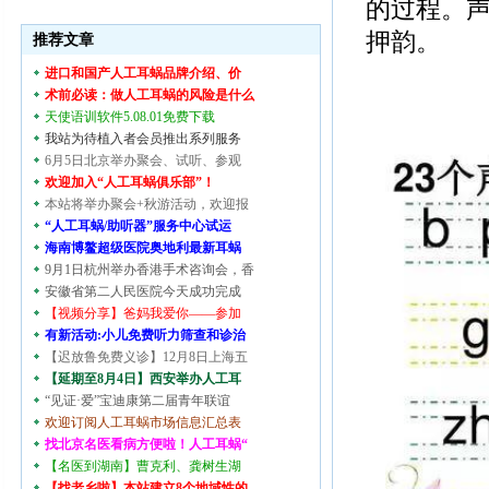
的过程。
押韵。
推荐文章
进口和国产人工耳蜗品牌介绍、价
术前必读：做人工耳蜗的风险是什么
天使语训软件5.08.01免费下载
我站为待植入者会员推出系列服务
6月5日北京举办聚会、试听、参观
欢迎加入“人工耳蜗俱乐部”！
本站将举办聚会+秋游活动，欢迎报
“人工耳蜗/助听器”服务中心试运
海南博鳌超级医院奥地利最新耳蜗
9月1日杭州举办香港手术咨询会，香
安徽省第二人民医院今天成功完成
【视频分享】爸妈我爱你——参加
有新活动:小儿免费听力筛查和诊治
【迟放鲁免费义诊】12月8日上海五
【延期至8月4日】西安举办人工耳
“见证·爱”宝迪康第二届青年联谊
欢迎订阅人工耳蜗市场信息汇总表
找北京名医看病方便啦！人工耳蜗“
【名医到湖南】曹克利、龚树生湖
【找老乡啦】本站建立8个地域性的