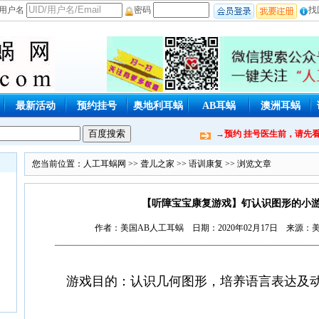
用户名
密码
找
最新活动
预约挂号
奥地利耳蜗
AB耳蜗
澳洲耳蜗
加入我们
联系厂商
→预约 挂号医生前，请先
您当前位置：
人工耳蜗网
>>
聋儿之家
>>
语训康复
>> 浏览文章
【听障宝宝康复游戏】钉认识图形的小
作者：美国AB人工耳蜗 日期：2020年02月17日 来源：美
游戏目的：
认识几何图形，培养语言表达及