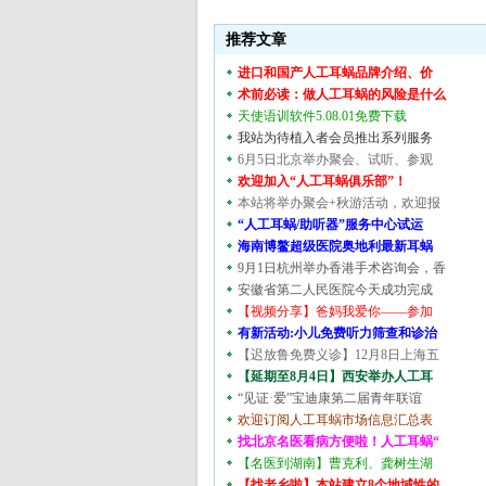
推荐文章
进口和国产人工耳蜗品牌介绍、价
术前必读：做人工耳蜗的风险是什么
天使语训软件5.08.01免费下载
我站为待植入者会员推出系列服务
6月5日北京举办聚会、试听、参观
欢迎加入“人工耳蜗俱乐部”！
本站将举办聚会+秋游活动，欢迎报
“人工耳蜗/助听器”服务中心试运
海南博鳌超级医院奥地利最新耳蜗
9月1日杭州举办香港手术咨询会，香
安徽省第二人民医院今天成功完成
【视频分享】爸妈我爱你——参加
有新活动:小儿免费听力筛查和诊治
【迟放鲁免费义诊】12月8日上海五
【延期至8月4日】西安举办人工耳
“见证·爱”宝迪康第二届青年联谊
欢迎订阅人工耳蜗市场信息汇总表
找北京名医看病方便啦！人工耳蜗“
【名医到湖南】曹克利、龚树生湖
【找老乡啦】本站建立8个地域性的