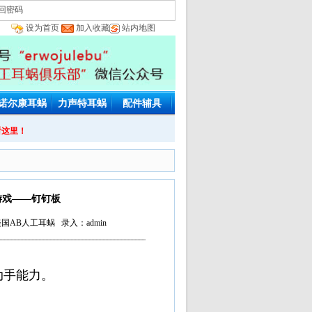
回密码
设为首页
加入收藏
站内地图
诺尔康耳蜗
力声特耳蜗
配件辅具
看这里！
游戏——钉钉板
国AB人工耳蜗 录入：admin
动手能力。