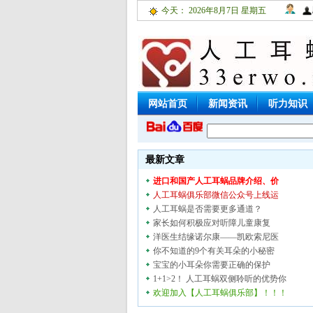
今天：
2026年8月7日 星期五
网站首页
新闻资讯
听力知识
聋儿之家
网上咨询
听障商城
最新文章
进口和国产人工耳蜗品牌介绍、价
人工耳蜗俱乐部微信公众号上线运
人工耳蜗是否需要更多通道？
家长如何积极应对听障儿童康复
洋医生结缘诺尔康——凯欧索尼医
你不知道的9个有关耳朵的小秘密
宝宝的小耳朵你需要正确的保护
1+1>2！ 人工耳蜗双侧聆听的优势你
欢迎加入【人工耳蜗俱乐部】！！！